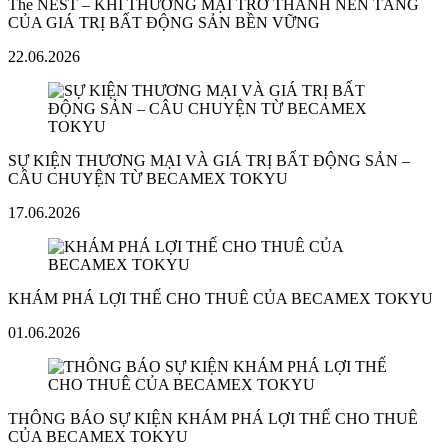
The NEST – KHI THƯƠNG MẠI TRỞ THÀNH NỀN TẢNG
CỦA GIÁ TRỊ BẤT ĐỘNG SẢN BỀN VỮNG
22.06.2026
SỰ KIỆN THƯƠNG MẠI VÀ GIÁ TRỊ BẤT ĐỘNG SẢN –
CÂU CHUYỆN TỪ BECAMEX TOKYU
17.06.2026
KHÁM PHÁ LỢI THẾ CHO THUÊ CỦA BECAMEX TOKYU
01.06.2026
THÔNG BÁO SỰ KIỆN KHÁM PHÁ LỢI THẾ CHO THUÊ
CỦA BECAMEX TOKYU