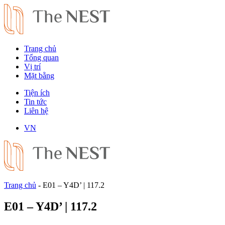
Trang chủ
Tổng quan
Vị trí
Mặt bằng
Tiện ích
Tin tức
Liên hệ
VN
Trang chủ
-
E01 – Y4D’ | 117.2
E01 – Y4D’ | 117.2