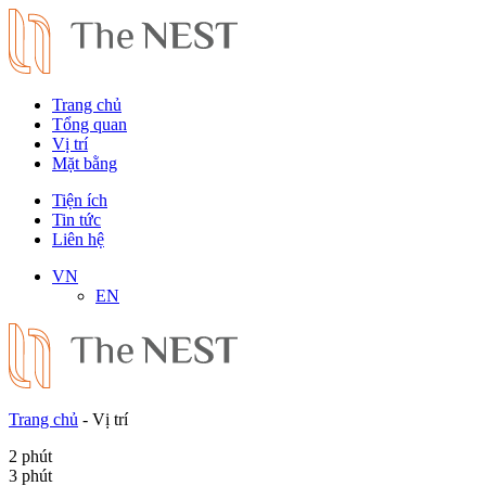
Trang chủ
Tổng quan
Vị trí
Mặt bằng
Tiện ích
Tin tức
Liên hệ
VN
EN
Trang chủ
-
Vị trí
2 phút
3 phút