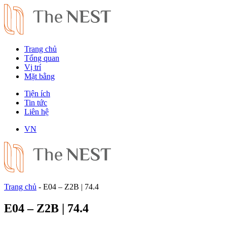
Trang chủ
Tổng quan
Vị trí
Mặt bằng
Tiện ích
Tin tức
Liên hệ
VN
Trang chủ
-
E04 – Z2B | 74.4
E04 – Z2B | 74.4