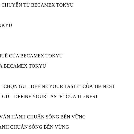
ÂU CHUYỆN TỪ BECAMEX TOKYU
ỦA BECAMEX TOKYU
 GU – DEFINE YOUR TASTE” CỦA The NEST
 HÀNH CHUẨN SỐNG BỀN VỮNG