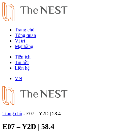
Trang chủ
Tổng quan
Vị trí
Mặt bằng
Tiện ích
Tin tức
Liên hệ
VN
Trang chủ
-
E07 – Y2D | 58.4
E07 – Y2D | 58.4