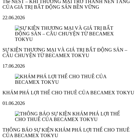
The NEST – KHI THƯƠNG MẠI TRỞ THÀNH NỀN TẢNG
CỦA GIÁ TRỊ BẤT ĐỘNG SẢN BỀN VỮNG
22.06.2026
SỰ KIỆN THƯƠNG MẠI VÀ GIÁ TRỊ BẤT ĐỘNG SẢN –
CÂU CHUYỆN TỪ BECAMEX TOKYU
17.06.2026
KHÁM PHÁ LỢI THẾ CHO THUÊ CỦA BECAMEX TOKYU
01.06.2026
THÔNG BÁO SỰ KIỆN KHÁM PHÁ LỢI THẾ CHO THUÊ
CỦA BECAMEX TOKYU