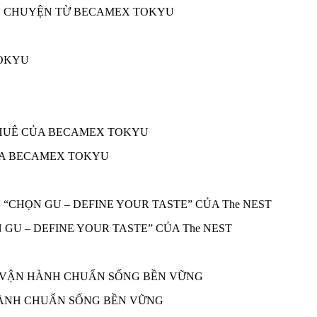
ÂU CHUYỆN TỪ BECAMEX TOKYU
ỦA BECAMEX TOKYU
 GU – DEFINE YOUR TASTE” CỦA The NEST
 HÀNH CHUẨN SỐNG BỀN VỮNG