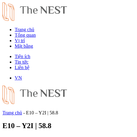
Trang chủ
Tổng quan
Vị trí
Mặt bằng
Tiện ích
Tin tức
Liên hệ
VN
Trang chủ
-
E10 – Y2I | 58.8
E10 – Y2I | 58.8