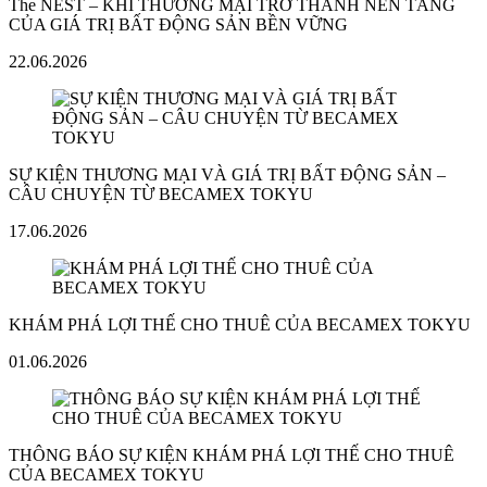
The NEST – KHI THƯƠNG MẠI TRỞ THÀNH NỀN TẢNG
CỦA GIÁ TRỊ BẤT ĐỘNG SẢN BỀN VỮNG
22.06.2026
SỰ KIỆN THƯƠNG MẠI VÀ GIÁ TRỊ BẤT ĐỘNG SẢN –
CÂU CHUYỆN TỪ BECAMEX TOKYU
17.06.2026
KHÁM PHÁ LỢI THẾ CHO THUÊ CỦA BECAMEX TOKYU
01.06.2026
THÔNG BÁO SỰ KIỆN KHÁM PHÁ LỢI THẾ CHO THUÊ
CỦA BECAMEX TOKYU