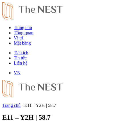
Trang chủ
Tổng quan
Vị trí
Mặt bằng
Tiện ích
Tin tức
Liên hệ
VN
Trang chủ
-
E11 – Y2H | 58.7
E11 – Y2H | 58.7