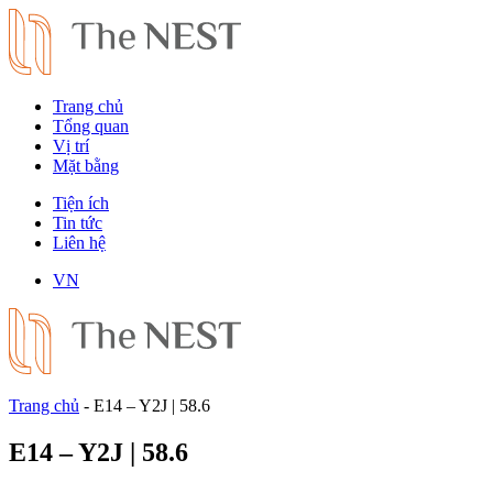
Trang chủ
Tổng quan
Vị trí
Mặt bằng
Tiện ích
Tin tức
Liên hệ
VN
Trang chủ
-
E14 – Y2J | 58.6
E14 – Y2J | 58.6