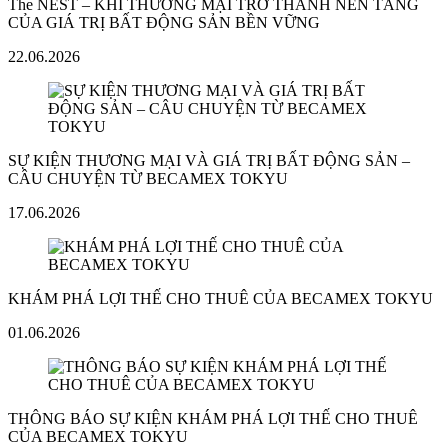
The NEST – KHI THƯƠNG MẠI TRỞ THÀNH NỀN TẢNG
CỦA GIÁ TRỊ BẤT ĐỘNG SẢN BỀN VỮNG
22.06.2026
SỰ KIỆN THƯƠNG MẠI VÀ GIÁ TRỊ BẤT ĐỘNG SẢN –
CÂU CHUYỆN TỪ BECAMEX TOKYU
17.06.2026
KHÁM PHÁ LỢI THẾ CHO THUÊ CỦA BECAMEX TOKYU
01.06.2026
THÔNG BÁO SỰ KIỆN KHÁM PHÁ LỢI THẾ CHO THUÊ
CỦA BECAMEX TOKYU