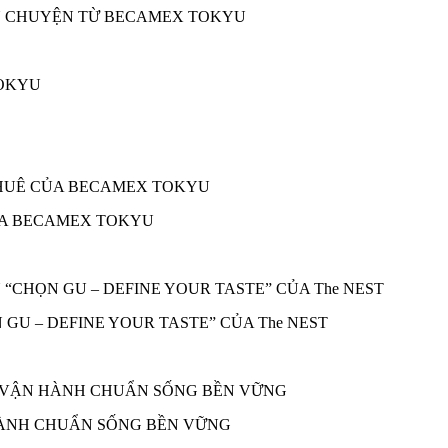
ÂU CHUYỆN TỪ BECAMEX TOKYU
ỦA BECAMEX TOKYU
 GU – DEFINE YOUR TASTE” CỦA The NEST
 HÀNH CHUẨN SỐNG BỀN VỮNG