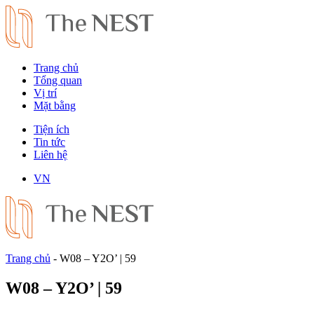
Trang chủ
Tổng quan
Vị trí
Mặt bằng
Tiện ích
Tin tức
Liên hệ
VN
Trang chủ
-
W08 – Y2O’ | 59
W08 – Y2O’ | 59