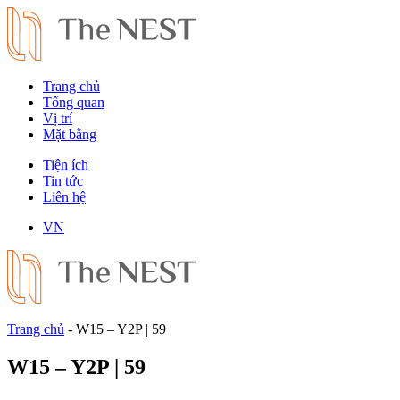
Trang chủ
Tổng quan
Vị trí
Mặt bằng
Tiện ích
Tin tức
Liên hệ
VN
Trang chủ
-
W15 – Y2P | 59
W15 – Y2P | 59