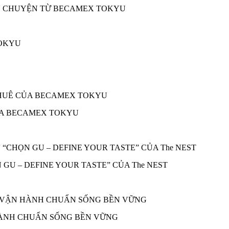
ÂU CHUYỆN TỪ BECAMEX TOKYU
ỦA BECAMEX TOKYU
 GU – DEFINE YOUR TASTE” CỦA The NEST
 HÀNH CHUẨN SỐNG BỀN VỮNG