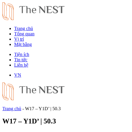
Trang chủ
Tổng quan
Vị trí
Mặt bằng
Tiện ích
Tin tức
Liên hệ
VN
Trang chủ
-
W17 – Y1D’ | 50.3
W17 – Y1D’ | 50.3