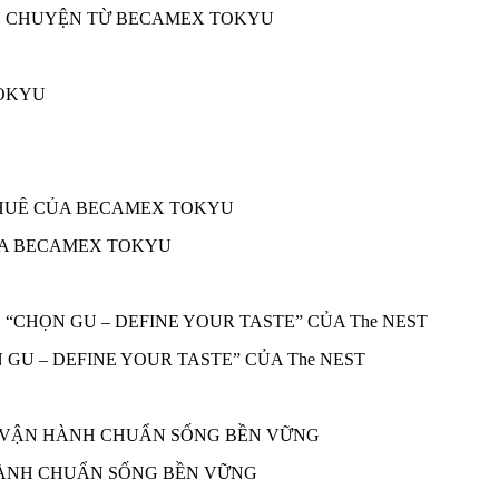
ÂU CHUYỆN TỪ BECAMEX TOKYU
ỦA BECAMEX TOKYU
 GU – DEFINE YOUR TASTE” CỦA The NEST
 HÀNH CHUẨN SỐNG BỀN VỮNG