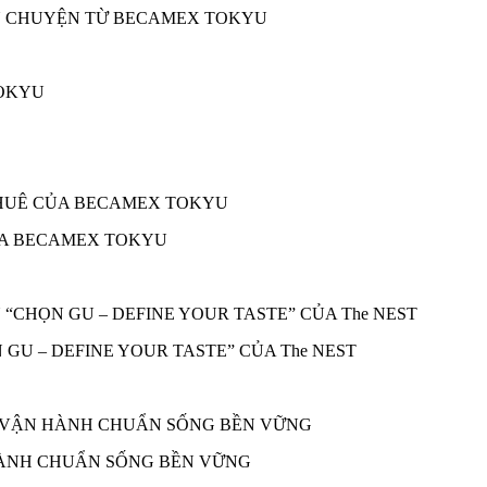
ÂU CHUYỆN TỪ BECAMEX TOKYU
ỦA BECAMEX TOKYU
 GU – DEFINE YOUR TASTE” CỦA The NEST
 HÀNH CHUẨN SỐNG BỀN VỮNG