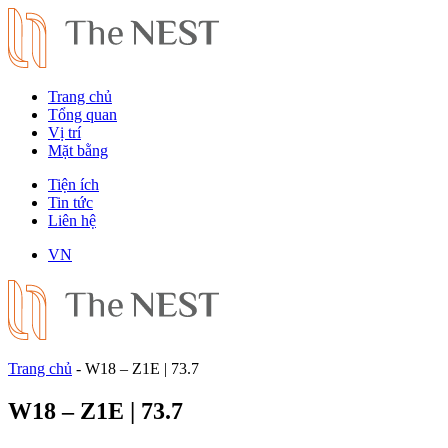
Trang chủ
Tổng quan
Vị trí
Mặt bằng
Tiện ích
Tin tức
Liên hệ
VN
Trang chủ
-
W18 – Z1E | 73.7
W18 – Z1E | 73.7