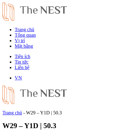
Trang chủ
Tổng quan
Vị trí
Mặt bằng
Tiện ích
Tin tức
Liên hệ
VN
Trang chủ
-
W29 – Y1D | 50.3
W29 – Y1D | 50.3