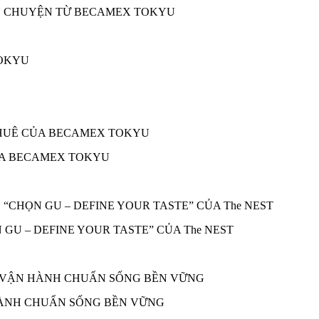
ÂU CHUYỆN TỪ BECAMEX TOKYU
ỦA BECAMEX TOKYU
 GU – DEFINE YOUR TASTE” CỦA The NEST
 HÀNH CHUẨN SỐNG BỀN VỮNG