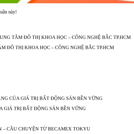
tuần này!
TÂM ĐÔ THỊ KHOA HỌC – CÔNG NGHỆ BẮC TP.HCM
A GIÁ TRỊ BẤT ĐỘNG SẢN BỀN VỮNG