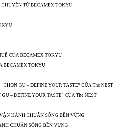
ÂU CHUYỆN TỪ BECAMEX TOKYU
ỦA BECAMEX TOKYU
 GU – DEFINE YOUR TASTE” CỦA The NEST
 HÀNH CHUẨN SỐNG BỀN VỮNG