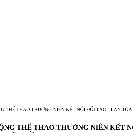
 THỂ THAO THƯỜNG NIÊN KẾT NỐI ĐỐI TÁC – LAN TỎA
NG THỂ THAO THƯỜNG NIÊN KẾT NỐI