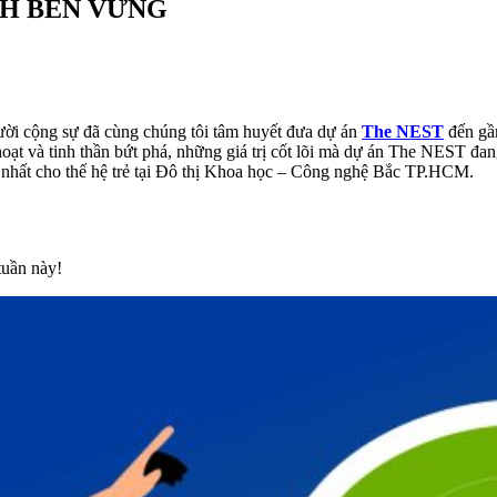
NH BỀN VỮNG
gười cộng sự đã cùng chúng tôi tâm huyết đưa dự án
The NEST
đến gầ
hoạt và tinh thần bứt phá, những giá trị cốt lõi mà dự án The NEST đan
p nhất cho thế hệ trẻ tại Đô thị Khoa học – Công nghệ Bắc TP.HCM.
tuần này!