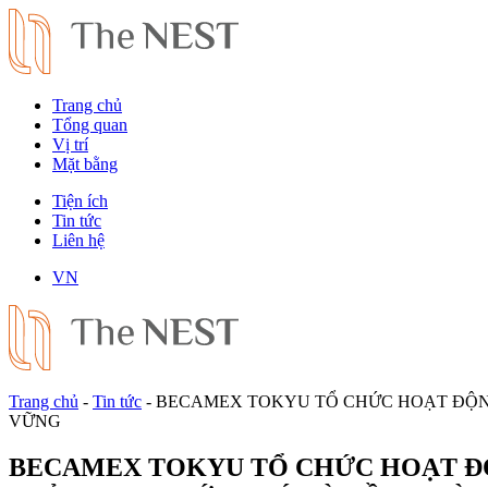
Trang chủ
Tổng quan
Vị trí
Mặt bằng
Tiện ích
Tin tức
Liên hệ
VN
Trang chủ
-
Tin tức
-
BECAMEX TOKYU TỔ CHỨC HOẠT ĐỘNG
VỮNG
BECAMEX TOKYU TỔ CHỨC HOẠT ĐỘ